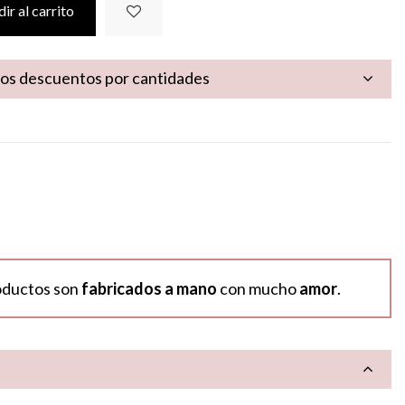
ir al carrito
los descuentos por cantidades
oductos son
fabricados a mano
con mucho
amor
.