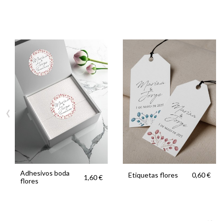
‹
Adhesivos boda
Etiquetas flores
0,60 €
1,60 €
flores