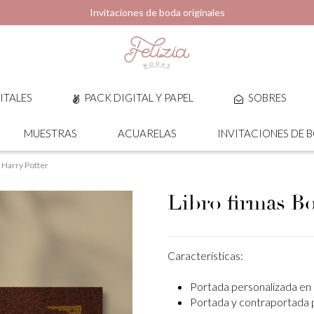
Invitaciones de boda originales
ITALES
PACK DIGITAL Y PAPEL
SOBRES
MUESTRAS
ACUARELAS
INVITACIONES DE 
 Harry Potter
Libro firmas Bo
Características:
Portada personalizada en c
Portada y contraportada p