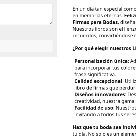
En un día tan especial com
en memorias eternas.
Feliz
Firmas para Bodas
, diseñ
Nuestros libros son el lien
recuerdos, convirtiéndose 
¿Por qué elegir nuestros L
Personalización única
: A
para incorporar tus colores
frase significativa.
Calidad excepcional
: Util
libro de firmas que perdur
Diseños innovadores
: De
creatividad, nuestra gama 
Facilidad de uso
: Nuestros
invitando a todos tus seres
Haz que tu boda sea inolv
tu día. No solo es un eleme