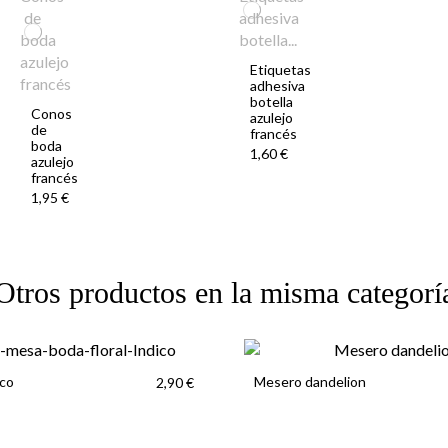
Etiquetas
adhesiva
botella
Conos
azulejo
de
francés
boda
1,60 €
azulejo
francés
1,95 €
Otros productos en la misma categorí
co
Mesero dandelion
2,90 €