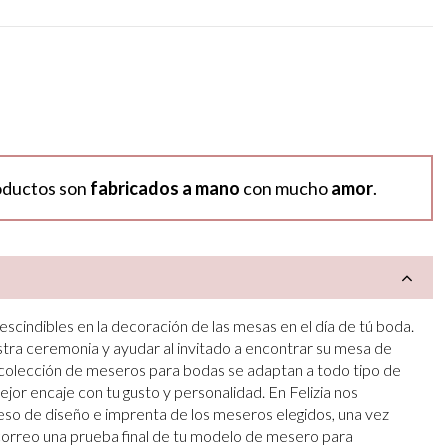
oductos son
fabricados a mano
con mucho
amor
.
cindibles en la decoración de las mesas en el día de tú boda.
estra ceremonia y ayudar al invitado a encontrar su mesa de
 colección de meseros para bodas se adaptan a todo tipo de
jor encaje con tu gusto y personalidad. En Felizia nos
so de diseño e imprenta de los meseros elegidos, una vez
orreo una prueba final de tu modelo de mesero para