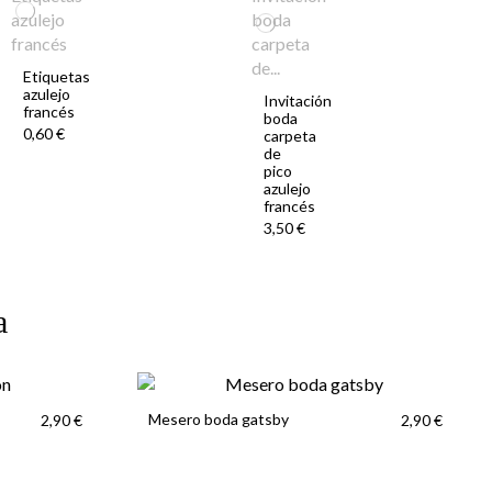
Etiquetas
azulejo
Invitación
francés
boda
0,60 €
carpeta
de
pico
azulejo
francés
3,50 €
a
Mesero boda gatsby
2,90 €
2,90 €