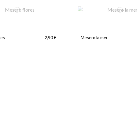
res
Mesero la mer
2,90 €