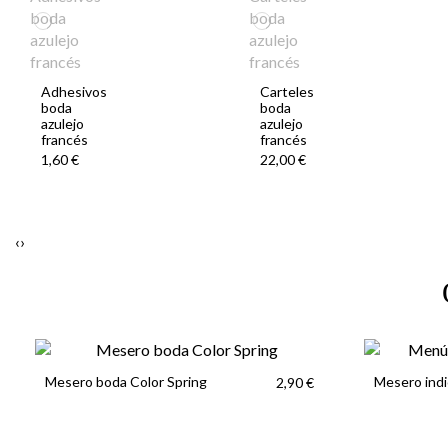
Adhesivos
Carteles
boda
boda
azulejo
azulejo
francés
francés
1,60 €
22,00 €
‹
›
Mesero boda Color Spring
Mesero indi
2,90 €