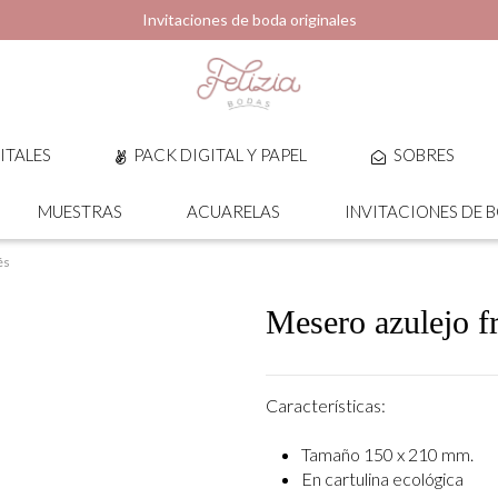
Invitaciones de boda originales
ITALES
PACK DIGITAL Y PAPEL
SOBRES
MUESTRAS
ACUARELAS
INVITACIONES DE 
és
Mesero azulejo f
Características:
Tamaño 150 x 210 mm.
En cartulina ecológica