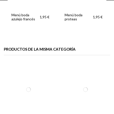
Menú boda
Menú boda
1,95 €
1,95 €
azulejo francés
proteas
PRODUCTOS DE LA MISMA CATEGORÍA
Menú boda
Menú boda
Menú boda
1,95 €
1,95 €
ramas
bouquete
rincones de
1,95 €
córdoba