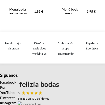
Menú boda
Menú boda
1,95 €
1,95 €
animal selva
mármol
Tienda mejor
Diseños
Frabricación
Papelería
Valorada
exclusivos
propia
Ecológica
y originales
Envío Rápido
Síguenos
Facebook
felizia bodas
Rss
YouTube
5
Pinterest
Basado en 432 opiniones
Instagram