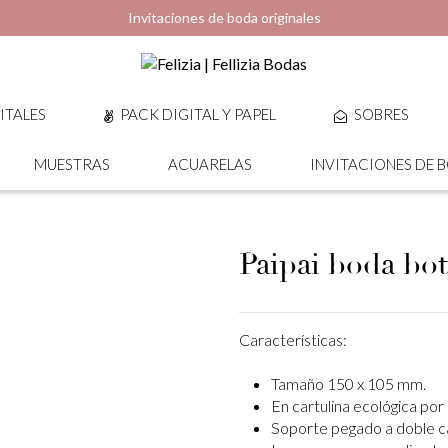
Invitaciones de boda originales
ITALES
PACK DIGITAL Y PAPEL
SOBRES
MUESTRAS
ACUARELAS
INVITACIONES DE 
Paipai boda bot
Características:
Tamaño 150 x 105 mm.
En cartulina ecológica por 
Soporte pegado a doble 