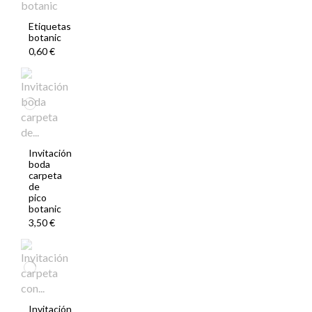
Etiquetas
botanic
0,60 €
Invitación
boda
carpeta
de
pico
botanic
3,50 €
Invitación