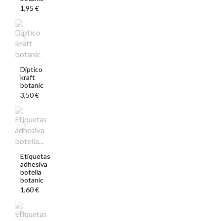
1,95 €
Díptico
kraft
botanic
3,50 €
Etiquetas
adhesiva
botella
botanic
1,60 €