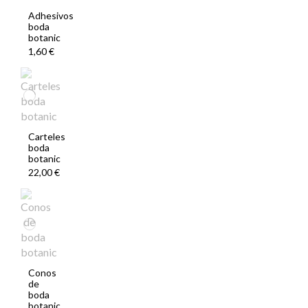
Adhesivos
boda
botanic
1,60 €
Carteles
boda
botanic
22,00 €
Conos
de
boda
botanic