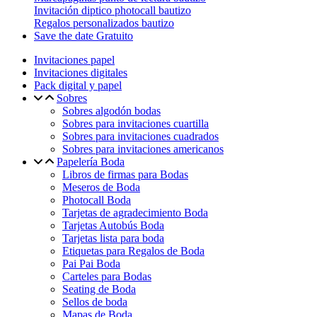
Invitación diptico photocall bautizo
Regalos personalizados bautizo
Save the date Gratuito
Invitaciones papel
Invitaciones digitales
Pack digital y papel
Sobres
Sobres algodón bodas
Sobres para invitaciones cuartilla
Sobres para invitaciones cuadrados
Sobres para invitaciones americanos
Papelería Boda
Libros de firmas para Bodas
Meseros de Boda
Photocall Boda
Tarjetas de agradecimiento Boda
Tarjetas Autobús Boda
Tarjetas lista para boda
Etiquetas para Regalos de Boda
Pai Pai Boda
Carteles para Bodas
Seating de Boda
Sellos de boda
Mapas de Boda