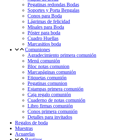
Pegatinas redondas Bodas
Soportes y Porta Bengalas
Conos para Boda
Lágrimas de felicidad
Misales para Boda
Póster para boda
Cuadro Huellas
Marcasitios boda
Comuniones
Agradecimiento primera comunión
Menú comunión
Bloc notas comunion
Marcapáginas comunión
Etiquetas comunión
Pegatinas comunion
Estampas primera comunión
Caja regalo comunión
Cuaderno de notas comunión
Libro firmas comunión
Conos primera comunión
Detalles para invitados
Regalos de boda
Muestras
Acuarelas
Bautizos