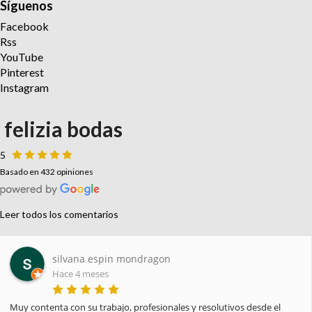
Síguenos
Facebook
Rss
YouTube
Pinterest
Instagram
felizia bodas
5
Basado en 432 opiniones
Leer todos los comentarios
Paula Pellicer
Hace 4 meses
He recibido hoy mi pedido y estoy encantada. Gracias por la 