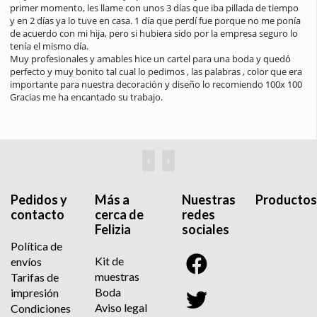
profesionalidad, amabilidad y el saber hacer. Habéis sido 
encantadores y muy atentos, la presentación del paquete es 
impecable y muy bonita, verdaderamente es un trabajo hecho con 
amor. Seguro que si tengo otro evento será en vosotros en los 
primeros que confíe. Muchas gracias por todo. Un saludo
‹
›
Pedidos y
Más a
Nuestras
Productos
contacto
cerca de
redes
Felizia
sociales
Política de
Kit de
envíos
muestras
Tarifas de
Boda
impresión
Aviso legal
Condiciones