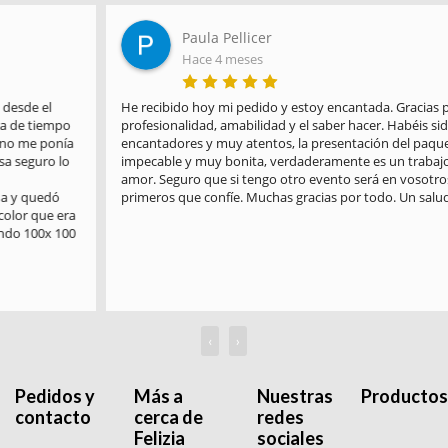
Paula Pellicer
Hace 4 meses
He recibido hoy mi pedido y estoy encantada. Gracias por la 
profesionalidad, amabilidad y el saber hacer. Habéis sido 
encantadores y muy atentos, la presentación del paquete es 
impecable y muy bonita, verdaderamente es un trabajo hecho con 
amor. Seguro que si tengo otro evento será en vosotros en los 
primeros que confíe. Muchas gracias por todo. Un saludo
‹
›
Pedidos y
Más a
Nuestras
Productos
contacto
cerca de
redes
Felizia
sociales