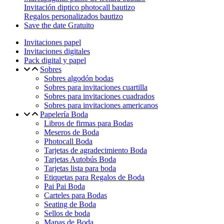
Invitación diptico photocall bautizo
Regalos personalizados bautizo
Save the date Gratuito
Invitaciones papel
Invitaciones digitales
Pack digital y papel
Sobres
Sobres algodón bodas
Sobres para invitaciones cuartilla
Sobres para invitaciones cuadrados
Sobres para invitaciones americanos
Papelería Boda
Libros de firmas para Bodas
Meseros de Boda
Photocall Boda
Tarjetas de agradecimiento Boda
Tarjetas Autobús Boda
Tarjetas lista para boda
Etiquetas para Regalos de Boda
Pai Pai Boda
Carteles para Bodas
Seating de Boda
Sellos de boda
Mapas de Boda