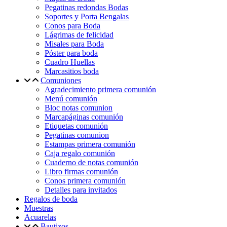
Pegatinas redondas Bodas
Soportes y Porta Bengalas
Conos para Boda
Lágrimas de felicidad
Misales para Boda
Póster para boda
Cuadro Huellas
Marcasitios boda
Comuniones
Agradecimiento primera comunión
Menú comunión
Bloc notas comunion
Marcapáginas comunión
Etiquetas comunión
Pegatinas comunion
Estampas primera comunión
Caja regalo comunión
Cuaderno de notas comunión
Libro firmas comunión
Conos primera comunión
Detalles para invitados
Regalos de boda
Muestras
Acuarelas
Bautizos