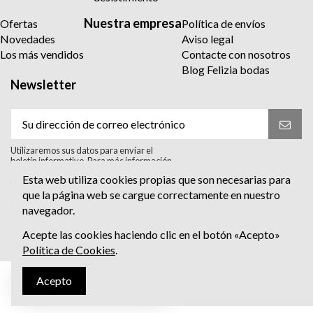
Nuestra empresa
Ofertas
Política de envíos
Novedades
Aviso legal
Los más vendidos
Contacte con nosotros
Blog Felizia bodas
Newsletter
Utilizaremos sus datos para enviar el
boletín informativo. Para más información
sobre el tratamiento y sus derechos,
Esta web utiliza cookies propias que son necesarias para
consulte la política de privacidad.
que la página web se cargue correctamente en nuestro
Acepto el tratamiento para enviar el
navegador.
boletín informativo. He leído y Acepto
la
política de privacidad
.
Acepte las cookies haciendo clic en el botón «Acepto»
Política de Cookies
.
Acepto
Escríbenos al Whatsapp