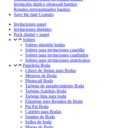
Invitación diptico photocall bautizo
Regalos personalizados bautizo
Save the date Gratuito
Invitaciones papel
Invitaciones digitales
Pack digital y papel
Sobres
Sobres algodón bodas
Sobres para invitaciones cuartilla
Sobres para invitaciones cuadrados
Sobres para invitaciones americanos
Papelería Boda
Libros de firmas para Bodas
Meseros de Boda
Photocall Boda
Tarjetas de agradecimiento Boda
Tarjetas Autobús Boda
Tarjetas lista para boda
Etiquetas para Regalos de Boda
Pai Pai Boda
Carteles para Bodas
Seating de Boda
Sellos de boda
Mapas de Boda