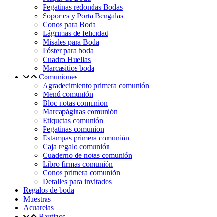
Pegatinas redondas Bodas
Soportes y Porta Bengalas
Conos para Boda
Lágrimas de felicidad
Misales para Boda
Póster para boda
Cuadro Huellas
Marcasitios boda
Comuniones
Agradecimiento primera comunión
Menú comunión
Bloc notas comunion
Marcapáginas comunión
Etiquetas comunión
Pegatinas comunion
Estampas primera comunión
Caja regalo comunión
Cuaderno de notas comunión
Libro firmas comunión
Conos primera comunión
Detalles para invitados
Regalos de boda
Muestras
Acuarelas
Bautizos