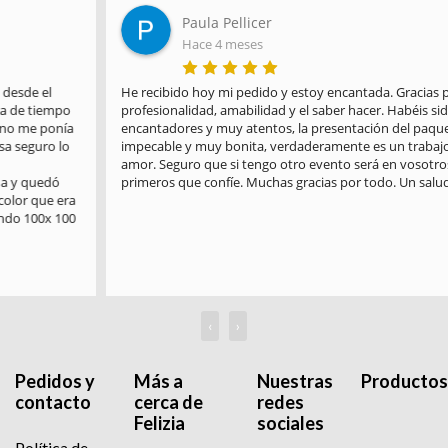
Paula Pellicer
Hace 4 meses
He recibido hoy mi pedido y estoy encantada. Gracias por la 
profesionalidad, amabilidad y el saber hacer. Habéis sido 
encantadores y muy atentos, la presentación del paquete es 
impecable y muy bonita, verdaderamente es un trabajo hecho con 
amor. Seguro que si tengo otro evento será en vosotros en los 
primeros que confíe. Muchas gracias por todo. Un saludo
‹
›
Pedidos y
Más a
Nuestras
Productos
contacto
cerca de
redes
Felizia
sociales
Política de