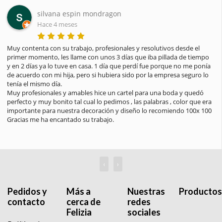
Paula Pellicer
Hace 4 meses
utivos desde el 
He recibido hoy mi pedido y estoy encantada. Gra
 pillada de tiempo 
profesionalidad, amabilidad y el saber hacer. Hab
 porque no me ponía 
encantadores y muy atentos, la presentación del
 empresa seguro lo 
impecable y muy bonita, verdaderamente es un t
amor. Seguro que si tengo otro evento será en vo
una boda y quedó 
primeros que confíe. Muchas gracias por todo. 
bras , color que era 
ecomiendo 100x 100

‹
›
Pedidos y
Más a
Nuestras
Productos
contacto
cerca de
redes
Felizia
sociales