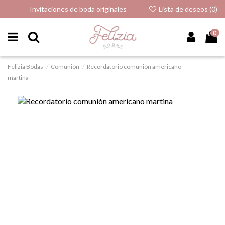
Invitaciones de boda originales
Lista de deseos (
0
)
0
Felizia Bodas
Comunión
Recordatorio comunión americano
martina