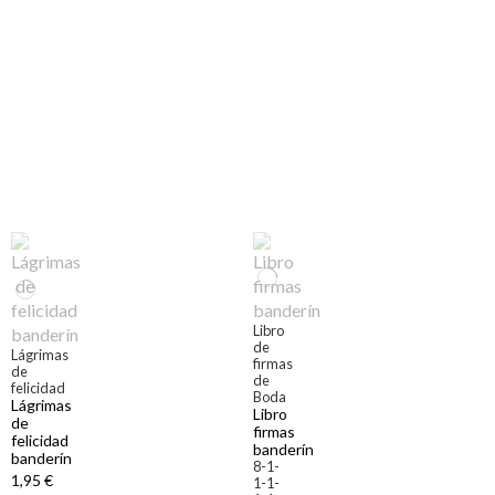
Libro
de
Lágrimas
firmas
de
de
felicidad
Boda
Lágrimas
Libro
de
firmas
felicidad
banderín
banderín
8-1-
1,95 €
1-1-