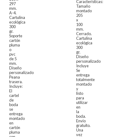
Características:
297
Tamaño
mm.
montado
A-4.
205
Cartulina
x
ecológica
100
300
mm.
gr.
Cerrado.
Soporte
Cartulina
cartón
ecológica
pluma
300
o
gr.
pvc
Diseño
de 5
personalizado
mm.
Incluye
Diseño
Se
personalizado
entrega
Peana
totalmente
trasera.
montado
Incluye:
y
El
listo
cartel
para
de
utilizar
boda
en
se
la
entrega
boda.
montado
Envío
en
gratuito.
cartón
Una
pluma
vez
con