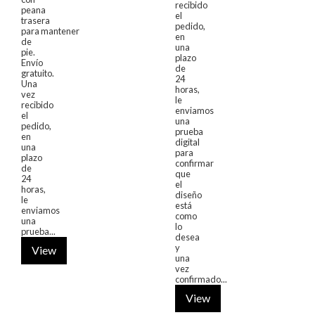
recibido
peana
el
trasera
pedido,
para mantener
en
de
una
pie.
plazo
Envío
de
gratuito.
24
Una
horas,
vez
le
recibido
enviamos
el
una
pedido,
prueba
en
digital
una
para
plazo
confirmar
de
que
24
el
horas,
diseño
le
está
enviamos
como
una
lo
prueba...
desea
y
View
una
vez
confirmado...
View