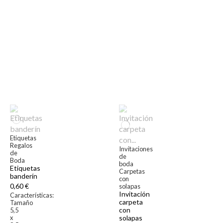
Etiquetas
Regalos
Invitaciones
de
de
Boda
boda
Etiquetas
Carpetas
banderín
con
0,60 €
solapas
Invitación
Características:
carpeta
Tamaño
con
5,5
x
solapas