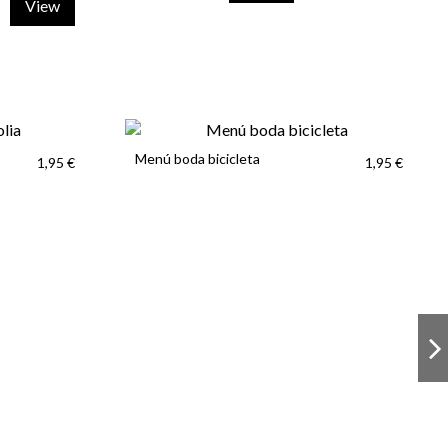
View
Menú boda bicicleta
1,95 €
1,95 €