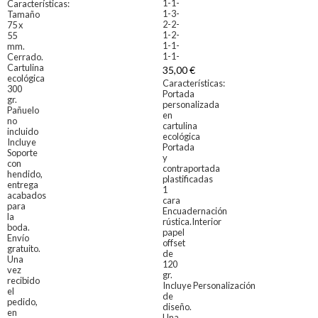
1-1-
Características:
1-3-
Tamaño
2-2-
75 x
1-2-
55
1-1-
mm.
1-1-
Cerrado.
Cartulina
35,00 €
ecológica
Características:
300
Portada
gr.
personalizada
Pañuelo
en
no
cartulina
incluido
ecológica
Incluye
Portada
Soporte
y
con
contraportada
hendido,
plastificadas
entrega
1
acabados
cara
para
Encuadernación
la
rústica.Interior
boda.
papel
Envío
offset
gratuito.
de
Una
120
vez
gr.
recibido
Incluye Personalización
el
de
pedido,
diseño.
en
Una