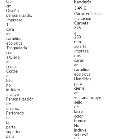
8,5
banderín
cm.
3,49 €
Diseño
Características:
personalizado.
Invitación
Impresas
Carpeta
1
395
cara
x
en
230
cartulina
mm.
ecológica.
abierta
Troquelada
Impresa
con
dos
agujero
caras
al
en
centro
cartulina
Cordel
ecológica
o
Hendidos
hilo
para
no
cierre
incluido.
en
Incluye
ventanaIncluye
Personalización
sello
de
de
diseño.
lacre
Perforado
color
en
bronce
la
No
parte
incluye
superior
sobres2
para