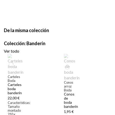
De la misma colección
Colección: Banderín
Ver todo
Carteles
Boda
Conos
Carteles
arroz
boda
Boda
banderín
Conos
22,00 €
de
boda
Características:
banderín
Tamaño
montado
1,95 €
210 x