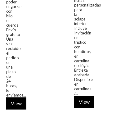
fichas
poder
personalizadas
engarzar
para
con
la
hilo
solapa
o
inferior
cuerda.
Incluye
Envío
Invitación
gratuito
en
Una
tríptico
vez
con
recibido
hendidos,
el
en
pedido,
cartulina
en
ecológica.
una
Entrega
plazo
acabada.
de
Disponible
24
en
horas,
cartulinas
le
/...
enviamos...
View
View