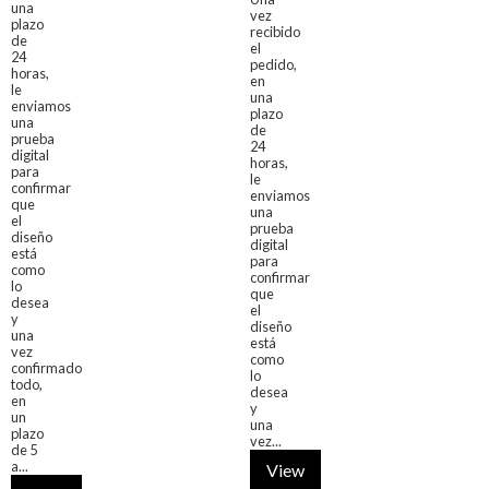
una
vez
plazo
recibido
de
el
24
pedido,
horas,
en
le
una
enviamos
plazo
una
de
prueba
24
digital
horas,
para
le
confirmar
enviamos
que
una
el
prueba
diseño
digital
está
para
como
confirmar
lo
que
desea
el
y
diseño
una
está
vez
como
confirmado
lo
todo,
desea
en
y
un
una
plazo
vez...
de 5
a...
View