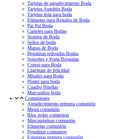
Tarjetas de agradecimiento Boda
Tarjetas Autobús Boda
Tarjetas lista para boda
Etiquetas para Regalos de Boda
Pai Pai Boda
Carteles para Bodas
Seating de Boda
Sellos de boda
Mapas de Boda
Pegatinas redondas Bodas
Soportes y Porta Bengalas
Conos para Boda
Lágrimas de felicidad
Misales para Boda
Póster para boda
Cuadro Huellas
Marcasitios boda
Comuniones
Agradecimiento primera comunión
Menú comunión
Bloc notas comunion
Marcapáginas comunión
Etiquetas comunión
Pegatinas comunion
Estampas primera comunión