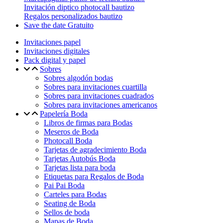
Invitación diptico photocall bautizo
Regalos personalizados bautizo
Save the date Gratuito
Invitaciones papel
Invitaciones digitales
Pack digital y papel
Sobres
Sobres algodón bodas
Sobres para invitaciones cuartilla
Sobres para invitaciones cuadrados
Sobres para invitaciones americanos
Papelería Boda
Libros de firmas para Bodas
Meseros de Boda
Photocall Boda
Tarjetas de agradecimiento Boda
Tarjetas Autobús Boda
Tarjetas lista para boda
Etiquetas para Regalos de Boda
Pai Pai Boda
Carteles para Bodas
Seating de Boda
Sellos de boda
Mapas de Boda