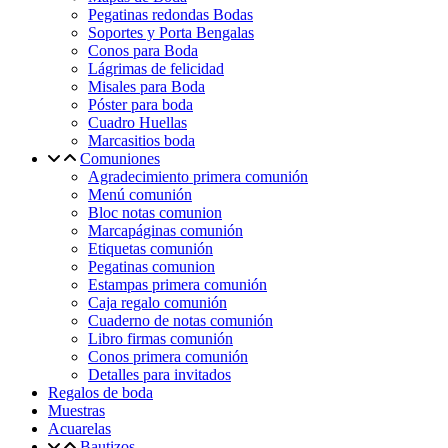
Pegatinas redondas Bodas
Soportes y Porta Bengalas
Conos para Boda
Lágrimas de felicidad
Misales para Boda
Póster para boda
Cuadro Huellas
Marcasitios boda
Comuniones
Agradecimiento primera comunión
Menú comunión
Bloc notas comunion
Marcapáginas comunión
Etiquetas comunión
Pegatinas comunion
Estampas primera comunión
Caja regalo comunión
Cuaderno de notas comunión
Libro firmas comunión
Conos primera comunión
Detalles para invitados
Regalos de boda
Muestras
Acuarelas
Bautizos