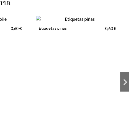
ría
Etiquetas piñas
0,60 €
0,60 €