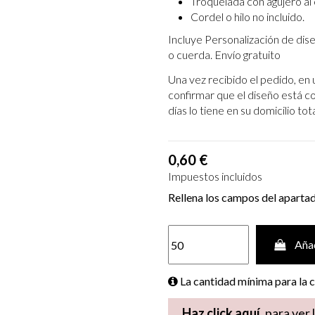
Troquelada con agujero al
Cordel o hilo no incluido.
Incluye Personalización de dis
o cuerda. Envío gratuito
Una vez recibido el pedido, en 
confirmar que el diseño está c
días lo tiene en su domicilio t
0,60 €
Impuestos incluidos
Rellena los campos del aparta
Añad
La cantidad mínima para la
Haz click aquí,
para ver 