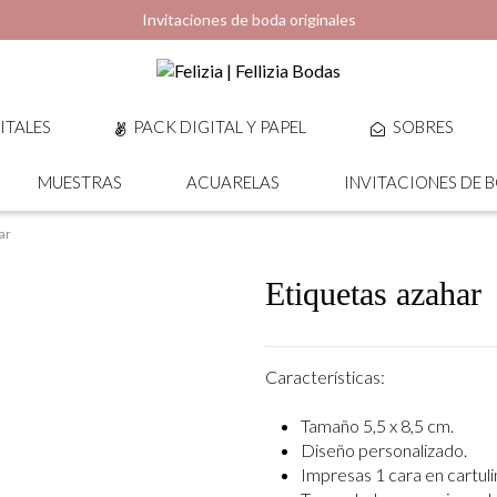
Invitaciones de boda originales
ITALES
PACK DIGITAL Y PAPEL
SOBRES
MUESTRAS
ACUARELAS
INVITACIONES DE 
ar
Etiquetas azahar
Características:
Tamaño 5,5 x 8,5 cm.
Diseño personalizado.
Impresas 1 cara en cartuli