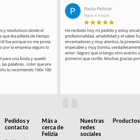
Paula Pellicer
Hace 4 meses
He recibido hoy mi pedido y estoy encantada. Gracias por la 
profesionalidad, amabilidad y el saber hacer. Habéis sido 
encantadores y muy atentos, la presentación del paquete es 
impecable y muy bonita, verdaderamente es un trabajo hecho con 
amor. Seguro que si tengo otro evento será en vosotros en los 
primeros que confíe. Muchas gracias por todo. Un saludo
‹
›
Pedidos y
Más a
Nuestras
Productos
contacto
cerca de
redes
Felizia
sociales