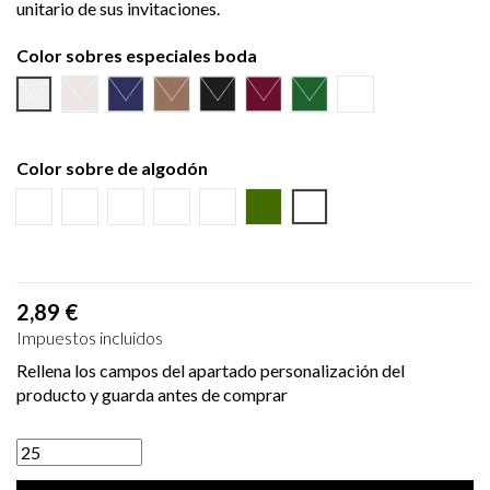
unitario de sus invitaciones.
Color sobres especiales boda
Verjurado blanco
Ecológico hueso
Azul Marino
Textura Kraft
Negro
Burdeos
Verde Olivo
NINGUNO
Color sobre de algodón
Burdeos
Marino
Azul
Puntos
Beige
Sobre Verde
NINGUNO
2,89 €
Impuestos incluidos
Rellena los campos del apartado personalización del
producto y guarda antes de comprar