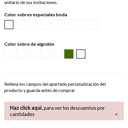
unitario de sus invitaciones.
Color sobres especiales boda
Verjurado blanco
Ecológico hueso
Azul Marino
Textura Kraft
Negro
Burdeos
Verde Olivo
NINGUNO
Color sobre de algodón
Burdeos
Marino
Azul
Puntos
Beige
Sobre Verde
NINGUNO
Rellena los campos del apartado personalización del
producto y guarda antes de comprar
Haz click aquí,
para ver los descuentos por
cantidades