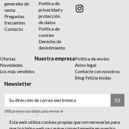
Política de
generales de
privacidad y
venta
protección
Preguntas
de datos
frecuentes
Política de
Contacto
cookies
Derecho de
desistimiento
Nuestra empresa
Ofertas
Política de envíos
Novedades
Aviso legal
Los más vendidos
Contacte con nosotros
Blog Felizia bodas
Newsletter
Utilizaremos sus datos para enviar el
boletín informativo. Para más información
sobre el tratamiento y sus derechos,
Esta web utiliza cookies propias que son necesarias para
consulte la política de privacidad.
que la página web se cargue correctamente en nuestro