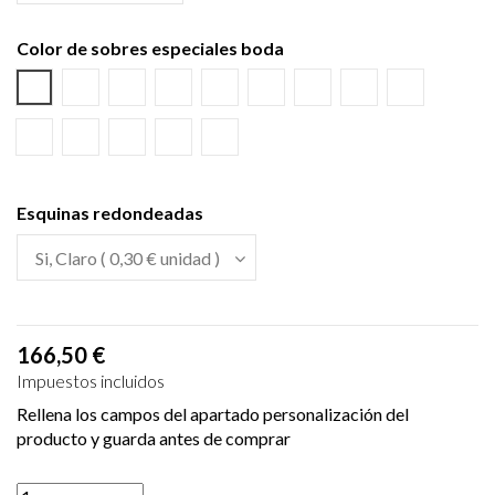
Color de sobres especiales boda
Azul Lila
Amarillo Alvero
Azul Riviera
Azul Oscuro
Salmón
Burdeos
Kraft
Gris Visón
Verde Olivo
Rosa Palo
Negro
Crema
Blanco
Verde wasabi
Esquinas redondeadas
166,50 €
Impuestos incluidos
Rellena los campos del apartado personalización del
producto y guarda antes de comprar