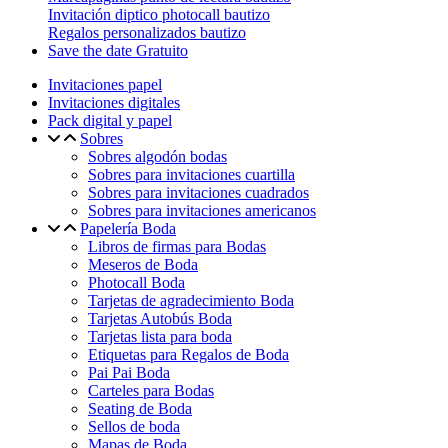
Invitación diptico photocall bautizo
Regalos personalizados bautizo
Save the date Gratuito
Invitaciones papel
Invitaciones digitales
Pack digital y papel
Sobres
Sobres algodón bodas
Sobres para invitaciones cuartilla
Sobres para invitaciones cuadrados
Sobres para invitaciones americanos
Papelería Boda
Libros de firmas para Bodas
Meseros de Boda
Photocall Boda
Tarjetas de agradecimiento Boda
Tarjetas Autobús Boda
Tarjetas lista para boda
Etiquetas para Regalos de Boda
Pai Pai Boda
Carteles para Bodas
Seating de Boda
Sellos de boda
Mapas de Boda