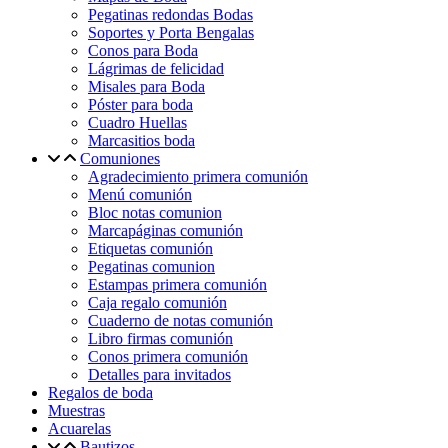
Pegatinas redondas Bodas
Soportes y Porta Bengalas
Conos para Boda
Lágrimas de felicidad
Misales para Boda
Póster para boda
Cuadro Huellas
Marcasitios boda
Comuniones
Agradecimiento primera comunión
Menú comunión
Bloc notas comunion
Marcapáginas comunión
Etiquetas comunión
Pegatinas comunion
Estampas primera comunión
Caja regalo comunión
Cuaderno de notas comunión
Libro firmas comunión
Conos primera comunión
Detalles para invitados
Regalos de boda
Muestras
Acuarelas
Bautizos