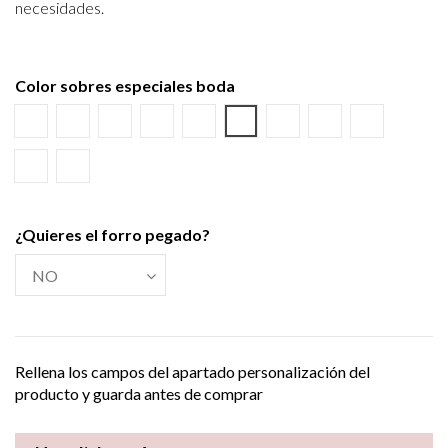
necesidades.
Color sobres especiales boda
Blanco
Verjurado blanco
Ecológico hueso
Azul Marino
Textura Kraft
Negro
Burdeos
Verde wasabi
Amarillo al
Verde Olivo
Verjurado crema
¿Quieres el forro pegado?
Rellena los campos del apartado personalización del
producto y guarda antes de comprar