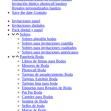
Invitación diptico photocall bautizo
Regalos personalizados bautizo
Save the date Gratuito
Invitaciones papel
Invitaciones digitales
Pack digital y papel
Sobres
Sobres algodón bodas
Sobres para invitaciones cuartilla
Sobres para invitaciones cuadrados
Sobres para invitaciones americanos
Papelería Boda
Libros de firmas para Bodas
Meseros de Boda
Photocall Boda
Tarjetas de agradecimiento Boda
Tarjetas Autobús Boda
Tarjetas lista para boda
Etiquetas para Regalos de Boda
Pai Pai Boda
Carteles para Bodas
Seating de Boda
Sellos de boda
Mapas de Boda