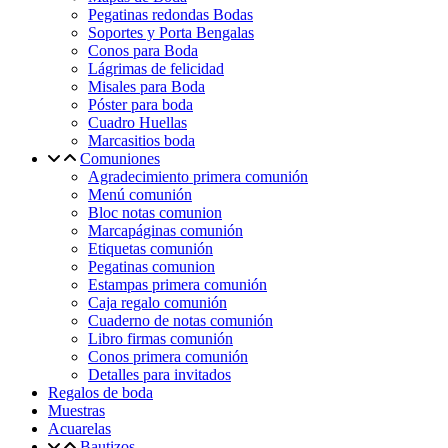
Pegatinas redondas Bodas
Soportes y Porta Bengalas
Conos para Boda
Lágrimas de felicidad
Misales para Boda
Póster para boda
Cuadro Huellas
Marcasitios boda
Comuniones
Agradecimiento primera comunión
Menú comunión
Bloc notas comunion
Marcapáginas comunión
Etiquetas comunión
Pegatinas comunion
Estampas primera comunión
Caja regalo comunión
Cuaderno de notas comunión
Libro firmas comunión
Conos primera comunión
Detalles para invitados
Regalos de boda
Muestras
Acuarelas
Bautizos