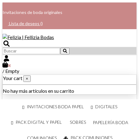
Invitaciones de boda originales
Lista de deseos (
)
0
/
Empty
Your cart
×
No hay más artículos en su carrito
INVITACIONES BODA PAPEL
DIGITALES
PACK DIGITAL Y PAPEL
SOBRES
PAPELERÍA BODA
PACK COMUNIONES
COMUNIONES