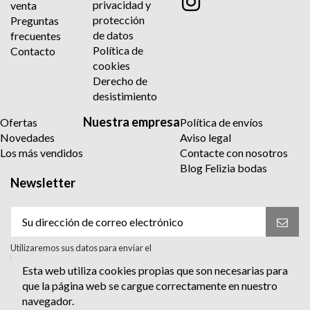
privacidad y
venta
protección
Preguntas
de datos
frecuentes
Política de
Contacto
cookies
Derecho de
desistimiento
Nuestra empresa
Ofertas
Política de envíos
Novedades
Aviso legal
Los más vendidos
Contacte con nosotros
Blog Felizia bodas
Newsletter
Utilizaremos sus datos para enviar el
boletín informativo. Para más información
sobre el tratamiento y sus derechos,
Esta web utiliza cookies propias que son necesarias para
consulte la política de privacidad.
que la página web se cargue correctamente en nuestro
Acepto el tratamiento para enviar el
navegador.
boletín informativo. He leído y Acepto