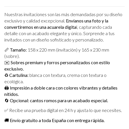
Nuestras invitaciones son las más demandadas por su diseño
exclusivo y calidad excepcional.
Envíanos una foto y la
convertiremos en una acuarela digita
l, capturando cada
detalle con un acabado elegante y único. Sorprende a tus
invitados con un diseño sofisticado y personalizado.
📏
Tamaño:
158 x 220 mm (invitación) y 165 x 230 mm
(sobre).
✉️
Sobres premium y forros personalizados con estilo
exclusivo.
♻️
Cartulina:
blanca con textura, crema con textura o
ecológica.
🖨️
Impresión a doble cara con colores vibrantes y detalles
nítidos.
🔄
Opcional: cantos romos para un acabado especial.
✅ Recibe una prueba digital en 24 h y ajusta lo que necesites.
🚚
Envío gratuito a toda España con entrega rápida.