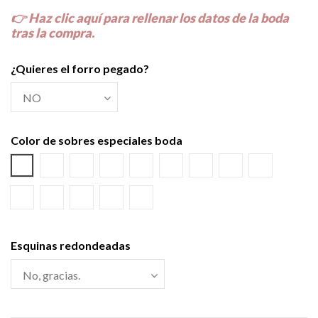
👉
Haz clic aquí para rellenar los datos de la boda
tras la compra.
¿Quieres el forro pegado?
Color de sobres especiales boda
Azul Lila
Amarillo Alvero
Azul Riviera
Azul Oscuro
Salmón
Burdeos
Kraft
Gris Visón
Verde Olivo
Rosa Palo
Negro
Crema
Blanco
Verde wasabi
Esquinas redondeadas