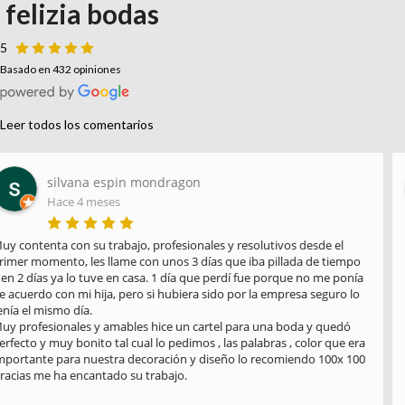
felizia bodas
5
Basado en 432 opiniones
Leer todos los comentarios
Paula Pellicer
Hace 4 meses
He recibido hoy mi pedido y estoy encantada. Gracias por la 
profesionalidad, amabilidad y el saber hacer. Habéis sido 
encantadores y muy atentos, la presentación del paquete es 
impecable y muy bonita, verdaderamente es un trabajo hecho con 
amor. Seguro que si tengo otro evento será en vosotros en los 
primeros que confíe. Muchas gracias por todo. Un saludo