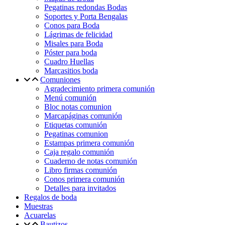
Pegatinas redondas Bodas
Soportes y Porta Bengalas
Conos para Boda
Lágrimas de felicidad
Misales para Boda
Póster para boda
Cuadro Huellas
Marcasitios boda
Comuniones
Agradecimiento primera comunión
Menú comunión
Bloc notas comunion
Marcapáginas comunión
Etiquetas comunión
Pegatinas comunion
Estampas primera comunión
Caja regalo comunión
Cuaderno de notas comunión
Libro firmas comunión
Conos primera comunión
Detalles para invitados
Regalos de boda
Muestras
Acuarelas
Bautizos