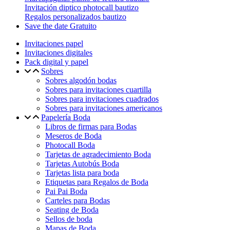
Invitación diptico photocall bautizo
Regalos personalizados bautizo
Save the date Gratuito
Invitaciones papel
Invitaciones digitales
Pack digital y papel
Sobres
Sobres algodón bodas
Sobres para invitaciones cuartilla
Sobres para invitaciones cuadrados
Sobres para invitaciones americanos
Papelería Boda
Libros de firmas para Bodas
Meseros de Boda
Photocall Boda
Tarjetas de agradecimiento Boda
Tarjetas Autobús Boda
Tarjetas lista para boda
Etiquetas para Regalos de Boda
Pai Pai Boda
Carteles para Bodas
Seating de Boda
Sellos de boda
Mapas de Boda