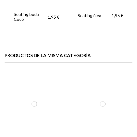
Seating boda
Seating ólea
1,95 €
1,95 €
Cocó
PRODUCTOS DE LA MISMA CATEGORÍA
Seating
Seating flora
Seating antique
1,95 €
1,95 €
1,95 €
naranjas
line