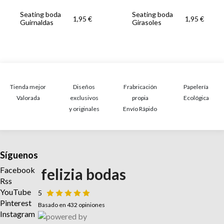
Seating boda
Seating boda
1,95 €
1,95 €
Guirnaldas
Girasoles
Tienda mejor
Diseños
Frabricación
Papelería
Valorada
exclusivos
propia
Ecológica
y originales
Envío Rápido
Síguenos
Facebook
felizia bodas
Rss
YouTube
5
Pinterest
Basado en 432 opiniones
Instagram