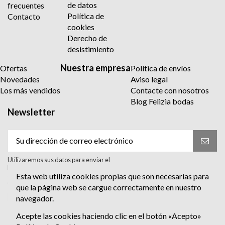
de datos
frecuentes
Política de
Contacto
cookies
Derecho de
desistimiento
Nuestra empresa
Ofertas
Política de envíos
Novedades
Aviso legal
Los más vendidos
Contacte con nosotros
Blog Felizia bodas
Newsletter
Utilizaremos sus datos para enviar el
boletín informativo. Para más información
sobre el tratamiento y sus derechos,
Esta web utiliza cookies propias que son necesarias para
consulte la política de privacidad.
que la página web se cargue correctamente en nuestro
Acepto el tratamiento para enviar el
navegador.
boletín informativo. He leído y Acepto
la
política de privacidad
.
Acepte las cookies haciendo clic en el botón «Acepto»