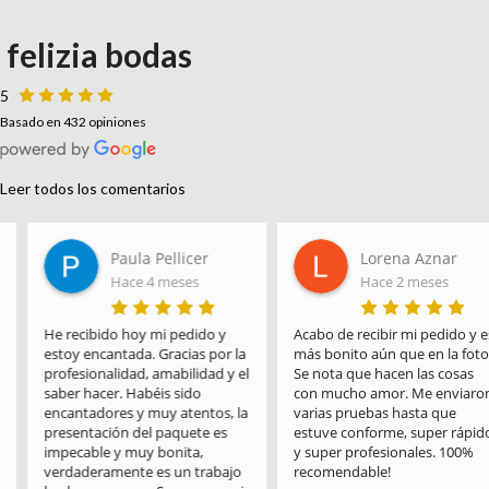
felizia bodas
5
Basado en 432 opiniones
Leer todos los comentarios
Paula Pellicer
Lorena Aznar
Hace 4 meses
Hace 2 meses
He recibido hoy mi pedido y 
Acabo de recibir mi pedido y es 
estoy encantada. Gracias por la 
más bonito aún que en la foto! 
profesionalidad, amabilidad y el 
Se nota que hacen las cosas 
saber hacer. Habéis sido 
con mucho amor. Me enviaron 
encantadores y muy atentos, la 
varias pruebas hasta que 
presentación del paquete es 
estuve conforme, super rápido 
impecable y muy bonita, 
y super profesionales. 100% 
verdaderamente es un trabajo 
recomendable!