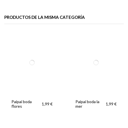
PRODUCTOS DE LA MISMA CATEGORÍA
Paipai boda
Paipai boda
PAIPAI
1,99 €
1,99 €
antique
lavanda
CARACOLAS
1,99 €
(copia)
Paipai boda
Paipai boda la
1,99 €
1,99 €
flores
mer