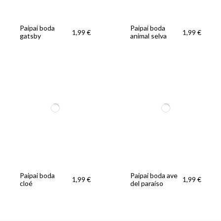
Paipai boda
Paipai boda
1,99 €
1,99 €
gatsby
animal selva
Paipai boda
Paipai boda ave
1,99 €
1,99 €
cloé
del paraíso