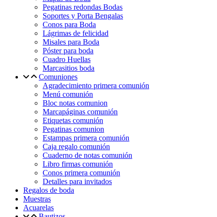
Pegatinas redondas Bodas
Soportes y Porta Bengalas
Conos para Boda
Lágrimas de felicidad
Misales para Boda
Póster para boda
Cuadro Huellas
Marcasitios boda
Comuniones
Agradecimiento primera comunión
Menú comunión
Bloc notas comunion
Marcapáginas comunión
Etiquetas comunión
Pegatinas comunion
Estampas primera comunión
Caja regalo comunión
Cuaderno de notas comunión
Libro firmas comunión
Conos primera comunión
Detalles para invitados
Regalos de boda
Muestras
Acuarelas
Bautizos