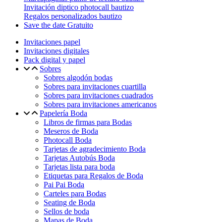
Invitación diptico photocall bautizo
Regalos personalizados bautizo
Save the date Gratuito
Invitaciones papel
Invitaciones digitales
Pack digital y papel
Sobres
Sobres algodón bodas
Sobres para invitaciones cuartilla
Sobres para invitaciones cuadrados
Sobres para invitaciones americanos
Papelería Boda
Libros de firmas para Bodas
Meseros de Boda
Photocall Boda
Tarjetas de agradecimiento Boda
Tarjetas Autobús Boda
Tarjetas lista para boda
Etiquetas para Regalos de Boda
Pai Pai Boda
Carteles para Bodas
Seating de Boda
Sellos de boda
Mapas de Boda