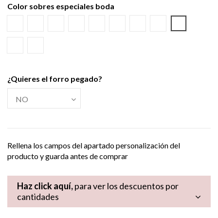
Color sobres especiales boda
Blanco
Verjurado blanco
Ecológico hueso
Azul Marino
Textura Kraft
Negro
Burdeos
Verde wasabi
Amarillo al
Verde Olivo
Verjurado crema
¿Quieres el forro pegado?
Rellena los campos del apartado personalización del
producto y guarda antes de comprar
Haz click aquí,
para ver los descuentos por
cantidades