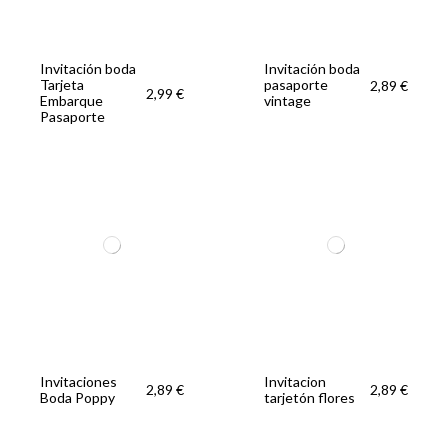
anémona
Invitación boda
Invitación boda
Tarjeta
pasaporte
2,89 €
2,99 €
Embarque
vintage
Pasaporte
Invitaciones
Invitacion
2,89 €
2,89 €
Boda Poppy
tarjetón flores