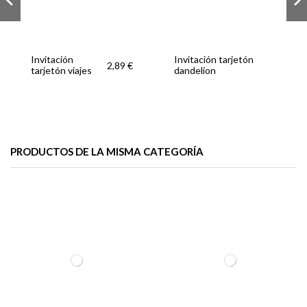
Invitación
Invitación tarjetón
2,89 €
tarjetón viajes
dandelion
PRODUCTOS DE LA MISMA CATEGORÍA
Invitación tarjetón
Invitación
Invitación boda
acuarela alhelí
tarjetón
pasaporte
2,89 €
2,89 €
acuarela
vintage