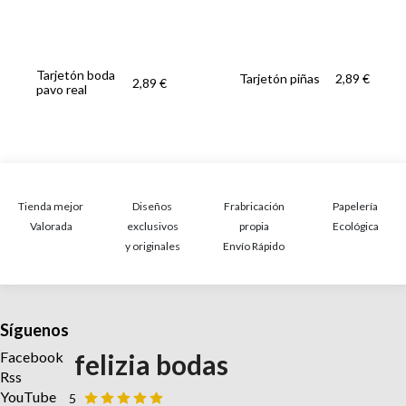
Tarjetón boda
Tarjetón piñas
2,89 €
2,89 €
pavo real
Tienda mejor
Diseños
Frabricación
Papelería
Valorada
exclusivos
propia
Ecológica
y originales
Envío Rápido
Síguenos
Facebook
felizia bodas
Rss
YouTube
5