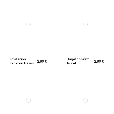
Invitación
Tarjetón kraft
2,89 €
2,89 €
tarjetón trazos
laurel