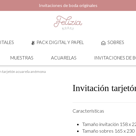
Invitaciones de boda originales
ITALES
PACK DIGITAL Y PAPEL
SOBRES
MUESTRAS
ACUARELAS
INVITACIONES DE 
ón tarjetón acuarela anémona
Invitación tarjet
Características
Tamaño invitación 158 x 
Tamaño sobres 165 x 230