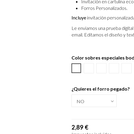
Invitación en cartulina eco
Forros Personalizados.
Incluye
invitación personalizad
Le enviamos una prueba digital 
email.
Editamos el diseño y tex
Color sobres especiales bo
Blanco
Verjurado blanco
Ecológico hues
Azul Mar
Tex
¿Quieres el forro pegado?
2,89 €