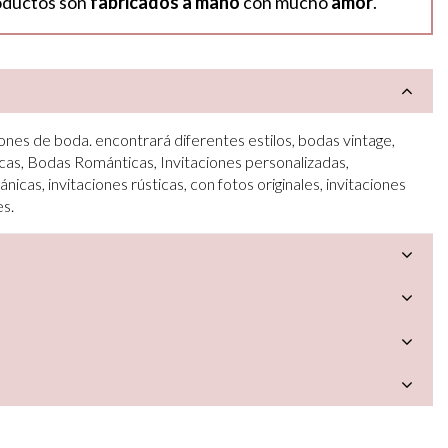
oductos son
fabricados a mano
con mucho
amor
.
ones de boda. encontrará diferentes estilos, bodas vintage,
cas, Bodas Románticas, Invitaciones personalizadas,
ánicas, invitaciones rústicas, con fotos originales, invitaciones
es.
a