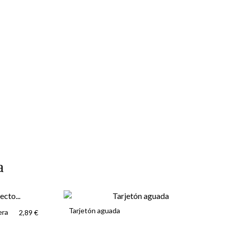
a
Tarjetón aguada
era
2,89 €