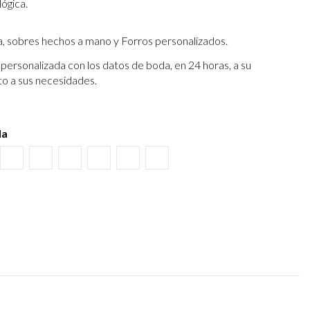
lógica.
a, sobres hechos a mano y Forros personalizados.
personalizada con los datos de boda, en 24 horas, a su
to a sus necesidades.
da
o
ino
tura Kraft
Negro
Burdeos
Verde wasabi
Amarillo albero
Verde Olivo
Verjurado crema