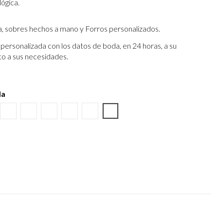
lógica.
a, sobres hechos a mano y Forros personalizados.
personalizada con los datos de boda, en 24 horas, a su
to a sus necesidades.
da
o
ino
tura Kraft
Negro
Burdeos
Verde wasabi
Amarillo albero
Verde Olivo
Verjurado crema