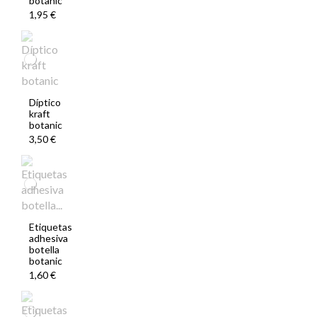
botanic
1,95 €
Díptico
kraft
botanic
3,50 €
Etiquetas
adhesiva
botella
botanic
1,60 €