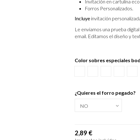
Invitación en cartulina eco
Forros Personalizados.
Incluye
invitación personalizad
Le enviamos una prueba digital 
email.
Editamos el diseño y tex
Color sobres especiales bo
Blanco
Verjurado blanco
Ecológico hues
Azul Mar
Tex
¿Quieres el forro pegado?
2,89 €