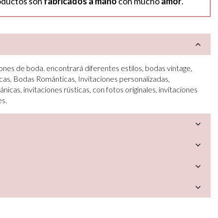
oductos son
fabricados a mano
con mucho
amor
.
ones de boda. encontrará diferentes estilos, bodas vintage,
cas, Bodas Románticas, Invitaciones personalizadas,
ánicas, invitaciones rústicas, con fotos originales, invitaciones
es.
a