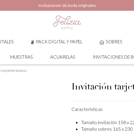
Invitaciones de boda originales
ITALES
PACK DIGITAL Y PAPEL
SOBRES
MUESTRAS
ACUARELAS
INVITACIONES DE 
n tarjetón botanic
Invitación tarj
Características
Tamaño invitación 158 x 
Tamaño sobres 165 x 230