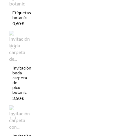
Etiquetas
botanic
0,60 €
Invitación
boda
carpeta
de
pico
botanic
3,50 €
Invitación