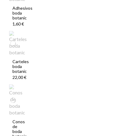
Adhesivos
boda
botanic
1,60 €
Carteles
boda
botanic
22,00 €
Conos
de
boda