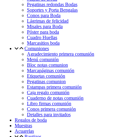
Pegatinas redondas Bodas
Soportes y Porta Bengalas
Conos para Boda
Lágrimas de felicidad
Misales para Boda
Póster para boda
Cuadro Huellas
Marcasitios boda
Comuniones
Agradecimiento primera comunión
Menú comunión
Bloc notas comunion
Marcapáginas comunión
Etiquetas comunión
Pegatinas comunion
Estampas primera comunión
Caja regalo comunión
Cuaderno de notas comunión
Libro firmas comunión
Conos primera comunión
Detalles para invitados
Regalos de boda
Muestras
Acuarelas
Bautizos