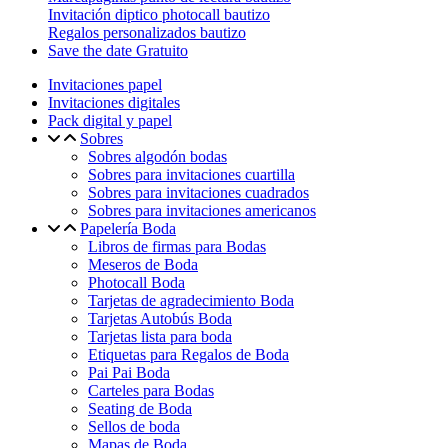
Invitación diptico photocall bautizo
Regalos personalizados bautizo
Save the date Gratuito
Invitaciones papel
Invitaciones digitales
Pack digital y papel
Sobres
Sobres algodón bodas
Sobres para invitaciones cuartilla
Sobres para invitaciones cuadrados
Sobres para invitaciones americanos
Papelería Boda
Libros de firmas para Bodas
Meseros de Boda
Photocall Boda
Tarjetas de agradecimiento Boda
Tarjetas Autobús Boda
Tarjetas lista para boda
Etiquetas para Regalos de Boda
Pai Pai Boda
Carteles para Bodas
Seating de Boda
Sellos de boda
Mapas de Boda