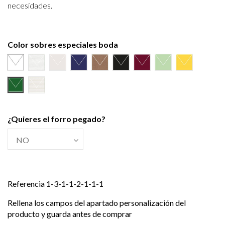
necesidades.
Color sobres especiales boda
Blanco
Verjurado blanco
Ecológico hueso
Azul Marino
Textura Kraft
Negro
Burdeos
Verde wasabi
Amarillo al
Verde Olivo
Verjurado crema
¿Quieres el forro pegado?
Referencia
1-3-1-1-2-1-1-1
Rellena los campos del apartado personalización del
producto y guarda antes de comprar