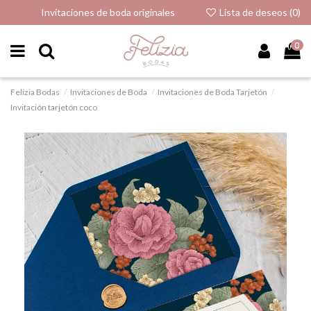
Invitaciones de boda originales
Lista de deseos (
0
)
0
Felizia Bodas
Invitaciones de Boda
Invitaciones de Boda Tarjetón
Invitación tarjetón coco