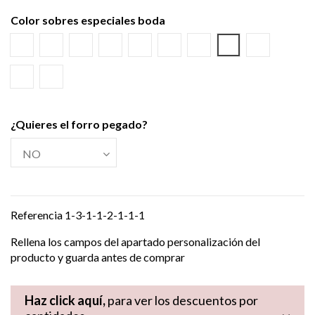
Color sobres especiales boda
Blanco
Verjurado blanco
Ecológico hueso
Azul Marino
Textura Kraft
Negro
Burdeos
Verde wasabi
Amarillo al
Verde Olivo
Verjurado crema
¿Quieres el forro pegado?
Referencia
1-3-1-1-2-1-1-1
Rellena los campos del apartado personalización del
producto y guarda antes de comprar
Haz click aquí,
para ver los descuentos por