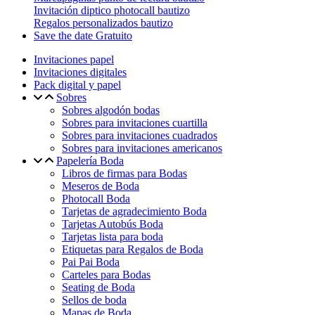
Invitación diptico photocall bautizo
Regalos personalizados bautizo
Save the date Gratuito
Invitaciones papel
Invitaciones digitales
Pack digital y papel
Sobres
Sobres algodón bodas
Sobres para invitaciones cuartilla
Sobres para invitaciones cuadrados
Sobres para invitaciones americanos
Papelería Boda
Libros de firmas para Bodas
Meseros de Boda
Photocall Boda
Tarjetas de agradecimiento Boda
Tarjetas Autobús Boda
Tarjetas lista para boda
Etiquetas para Regalos de Boda
Pai Pai Boda
Carteles para Bodas
Seating de Boda
Sellos de boda
Mapas de Boda