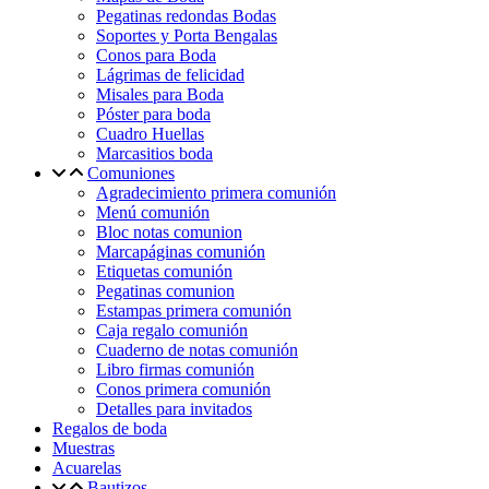
Pegatinas redondas Bodas
Soportes y Porta Bengalas
Conos para Boda
Lágrimas de felicidad
Misales para Boda
Póster para boda
Cuadro Huellas
Marcasitios boda
Comuniones
Agradecimiento primera comunión
Menú comunión
Bloc notas comunion
Marcapáginas comunión
Etiquetas comunión
Pegatinas comunion
Estampas primera comunión
Caja regalo comunión
Cuaderno de notas comunión
Libro firmas comunión
Conos primera comunión
Detalles para invitados
Regalos de boda
Muestras
Acuarelas
Bautizos