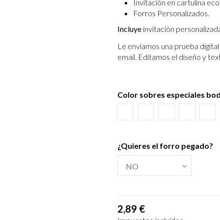
Invitación en cartulina eco
Forros Personalizados.
Incluye
invitación personalizad
Le enviamos una prueba digital 
email.
Editamos el diseño y tex
Color sobres especiales bo
Blanco
Verjurado blanco
Ecológico hues
Azul Mar
Tex
¿Quieres el forro pegado?
2,89 €