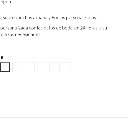
lógica.
a, sobres hechos a mano y Forros personalizados.
personalizada con los datos de boda, en 24 horas, a su
to a sus necesidades.
da
o
ino
tura Kraft
Negro
Burdeos
Verde wasabi
Amarillo albero
Verde Olivo
Verjurado crema