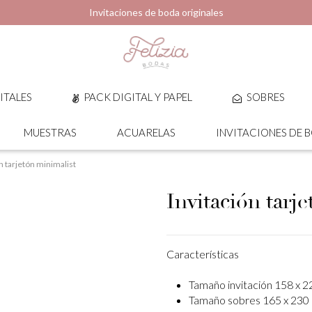
Invitaciones de boda originales
ITALES
PACK DIGITAL Y PAPEL
SOBRES
MUESTRAS
ACUARELAS
INVITACIONES DE 
n tarjetón minimalist
Invitación tarj
Características
Tamaño invitación 158 x 
Tamaño sobres 165 x 230