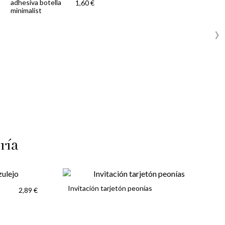
adhesiva botella
1,60 €
minimalist
›
ría
Invitación tarjetón peonías
2,89 €