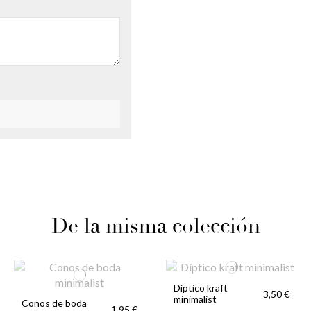
De la misma colección
Díptico kraft
3,50 €
minimalist
Conos de boda
1,95 €