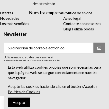
desistimiento
Nuestra empresa
Ofertas
Política de envíos
Novedades
Aviso legal
Los más vendidos
Contacte con nosotros
Blog Felizia bodas
Newsletter
Utilizaremos sus datos para enviar el
boletín informativo. Para más información
sobre el tratamiento y sus derechos,
Esta web utiliza cookies propias que son necesarias para
consulte la política de privacidad.
que la página web se cargue correctamente en nuestro
Acepto el tratamiento para enviar el
navegador.
boletín informativo. He leído y Acepto
la
política de privacidad
.
Acepte las cookies haciendo clic en el botón «Acepto»
Política de Cookies
.
Acepto
Escríbenos al Whatsapp