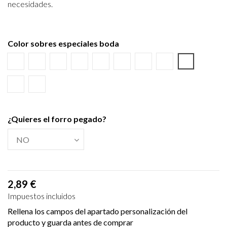
necesidades.
Color sobres especiales boda
Blanco
Verjurado blanco
Ecológico hueso
Azul Marino
Textura Kraft
Negro
Burdeos
Verde wasabi
Amarillo al
Verde Olivo
Verjurado crema
¿Quieres el forro pegado?
2,89 €
Impuestos incluidos
Rellena los campos del apartado personalización del
producto y guarda antes de comprar