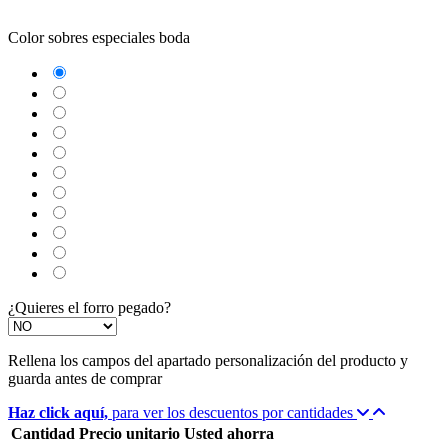
Color sobres especiales boda
Blanco
Verjurado blanco
Ecológico hueso
Azul Marino
Textura Kraft
Negro
Burdeos
Verde wasabi
Amarillo albero
Verde Olivo
Verjurado crema
¿Quieres el forro pegado?
Rellena los campos del apartado personalización del producto y
guarda antes de comprar
Haz click aquí,
para ver los descuentos por cantidades
Cantidad
Precio unitario
Usted ahorra