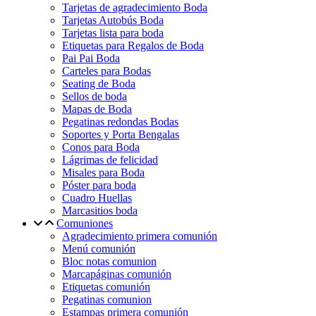
Tarjetas de agradecimiento Boda
Tarjetas Autobús Boda
Tarjetas lista para boda
Etiquetas para Regalos de Boda
Pai Pai Boda
Carteles para Bodas
Seating de Boda
Sellos de boda
Mapas de Boda
Pegatinas redondas Bodas
Soportes y Porta Bengalas
Conos para Boda
Lágrimas de felicidad
Misales para Boda
Póster para boda
Cuadro Huellas
Marcasitios boda
Comuniones
Agradecimiento primera comunión
Menú comunión
Bloc notas comunion
Marcapáginas comunión
Etiquetas comunión
Pegatinas comunion
Estampas primera comunión