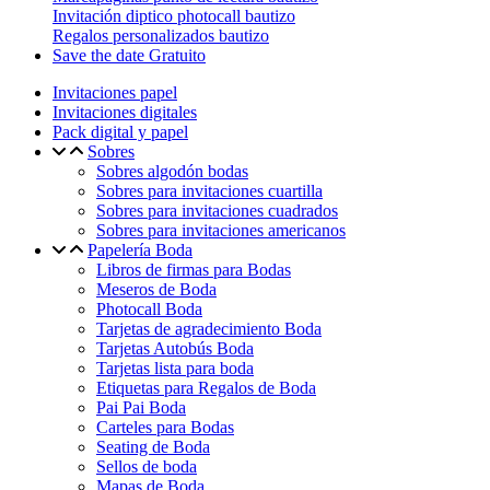
Invitación diptico photocall bautizo
Regalos personalizados bautizo
Save the date Gratuito
Invitaciones papel
Invitaciones digitales
Pack digital y papel
Sobres
Sobres algodón bodas
Sobres para invitaciones cuartilla
Sobres para invitaciones cuadrados
Sobres para invitaciones americanos
Papelería Boda
Libros de firmas para Bodas
Meseros de Boda
Photocall Boda
Tarjetas de agradecimiento Boda
Tarjetas Autobús Boda
Tarjetas lista para boda
Etiquetas para Regalos de Boda
Pai Pai Boda
Carteles para Bodas
Seating de Boda
Sellos de boda
Mapas de Boda