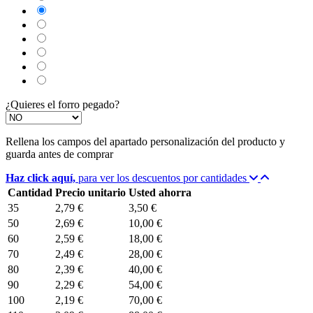
Negro
Burdeos
Verde wasabi
Amarillo albero
Verde Olivo
Verjurado crema
¿Quieres el forro pegado?
Rellena los campos del apartado personalización del producto y
guarda antes de comprar
Haz click aquí,
para ver los descuentos por cantidades
Cantidad
Precio unitario
Usted ahorra
35
2,79 €
3,50 €
50
2,69 €
10,00 €
60
2,59 €
18,00 €
70
2,49 €
28,00 €
80
2,39 €
40,00 €
90
2,29 €
54,00 €
100
2,19 €
70,00 €