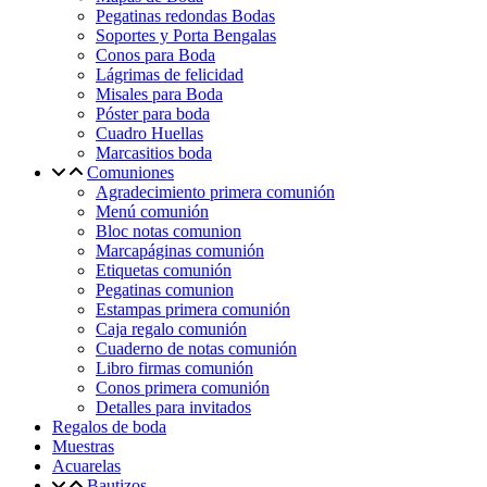
Pegatinas redondas Bodas
Soportes y Porta Bengalas
Conos para Boda
Lágrimas de felicidad
Misales para Boda
Póster para boda
Cuadro Huellas
Marcasitios boda
Comuniones
Agradecimiento primera comunión
Menú comunión
Bloc notas comunion
Marcapáginas comunión
Etiquetas comunión
Pegatinas comunion
Estampas primera comunión
Caja regalo comunión
Cuaderno de notas comunión
Libro firmas comunión
Conos primera comunión
Detalles para invitados
Regalos de boda
Muestras
Acuarelas
Bautizos