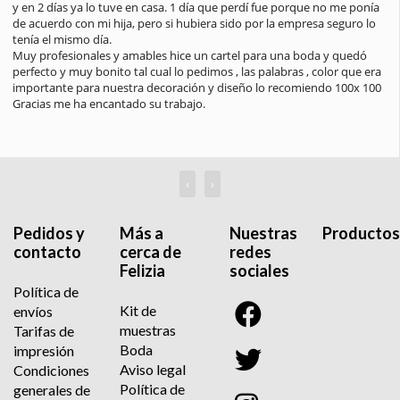
encantadores y muy atentos, la presentación del paquete es 
impecable y muy bonita, verdaderamente es un trabajo hecho con 
amor. Seguro que si tengo otro evento será en vosotros en los 
primeros que confíe. Muchas gracias por todo. Un saludo
‹
›
Pedidos y
Más a
Nuestras
Productos
contacto
cerca de
redes
Felizia
sociales
Política de
Kit de
envíos
muestras
Tarifas de
Boda
impresión
Aviso legal
Condiciones
Política de
generales de