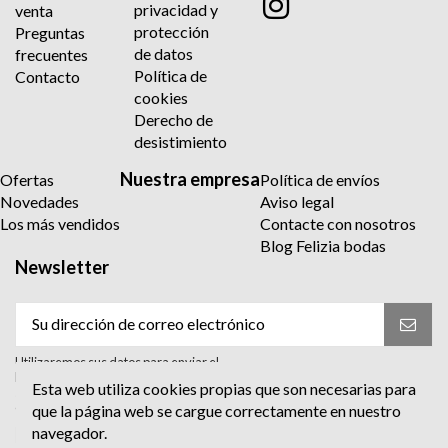
privacidad y
venta
protección
Preguntas
de datos
frecuentes
Política de
Contacto
cookies
Derecho de
desistimiento
Nuestra empresa
Ofertas
Política de envíos
Novedades
Aviso legal
Los más vendidos
Contacte con nosotros
Blog Felizia bodas
Newsletter
Utilizaremos sus datos para enviar el
boletín informativo. Para más información
Esta web utiliza cookies propias que son necesarias para
sobre el tratamiento y sus derechos,
consulte la política de privacidad.
que la página web se cargue correctamente en nuestro
navegador.
Acepto el tratamiento para enviar el