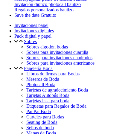
Invitación diptico photocall bautizo
Regalos personalizados bautizo
Save the date Gratuito
Invitaciones papel
Invitaciones digitales
Pack digital y papel
Sobres
Sobres algodón bodas
Sobres para invitaciones cuartilla
Sobres para invitaciones cuadrados
Sobres para invitaciones americanos
Papelería Boda
Libros de firmas para Bodas
Meseros de Boda
Photocall Boda
Tarjetas de agradecimiento Boda
Tarjetas Autobús Boda
Tarjetas lista para boda
Etiquetas para Regalos de Boda
Pai Pai Boda
Carteles para Bodas
Seating de Boda
Sellos de boda
Mapas de Boda