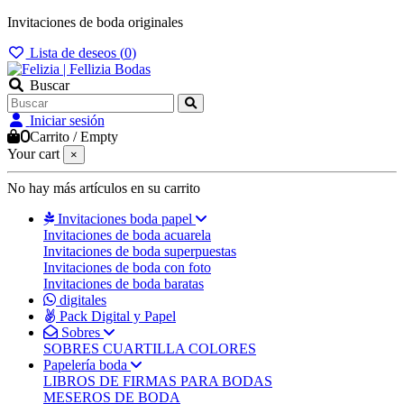
Invitaciones de boda originales
Lista de deseos (
0
)
Buscar
Iniciar sesión
0
Carrito
/
Empty
Your cart
×
No hay más artículos en su carrito
Invitaciones boda papel
Invitaciones de boda acuarela
Invitaciones de boda superpuestas
Invitaciones de boda con foto
Invitaciones de boda baratas
digitales
Pack Digital y Papel
Sobres
SOBRES CUARTILLA COLORES
Papelería boda
LIBROS DE FIRMAS PARA BODAS
MESEROS DE BODA