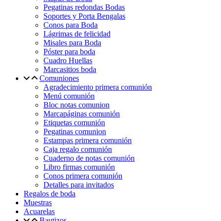
Pegatinas redondas Bodas
Soportes y Porta Bengalas
Conos para Boda
Lágrimas de felicidad
Misales para Boda
Póster para boda
Cuadro Huellas
Marcasitios boda
Comuniones
Agradecimiento primera comunión
Menú comunión
Bloc notas comunion
Marcapáginas comunión
Etiquetas comunión
Pegatinas comunion
Estampas primera comunión
Caja regalo comunión
Cuaderno de notas comunión
Libro firmas comunión
Conos primera comunión
Detalles para invitados
Regalos de boda
Muestras
Acuarelas
Bautizos