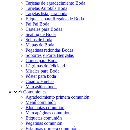
Tarjetas de agradecimiento Boda
Tarjetas Autobús Boda
Tarjetas lista para boda
Etiquetas para Regalos de Boda
Pai Pai Boda
Carteles para Bodas
Seating de Boda
Sellos de boda
Mapas de Boda
Pegatinas redondas Bodas
Soportes y Porta Bengalas
Conos para Boda
Lágrimas de felicidad
Misales para Boda
Póster para boda
Cuadro Huellas
Marcasitios boda
Comuniones
Agradecimiento primera comunión
Menú comunión
Bloc notas comunion
Marcapáginas comunión
Etiquetas comunión
Pegatinas comunion
Estampas primera comunión