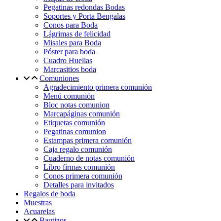
Pegatinas redondas Bodas
Soportes y Porta Bengalas
Conos para Boda
Lágrimas de felicidad
Misales para Boda
Póster para boda
Cuadro Huellas
Marcasitios boda
Comuniones
Agradecimiento primera comunión
Menú comunión
Bloc notas comunion
Marcapáginas comunión
Etiquetas comunión
Pegatinas comunion
Estampas primera comunión
Caja regalo comunión
Cuaderno de notas comunión
Libro firmas comunión
Conos primera comunión
Detalles para invitados
Regalos de boda
Muestras
Acuarelas
Bautizos