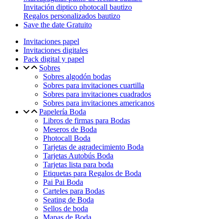
Invitación diptico photocall bautizo
Regalos personalizados bautizo
Save the date Gratuito
Invitaciones papel
Invitaciones digitales
Pack digital y papel
Sobres
Sobres algodón bodas
Sobres para invitaciones cuartilla
Sobres para invitaciones cuadrados
Sobres para invitaciones americanos
Papelería Boda
Libros de firmas para Bodas
Meseros de Boda
Photocall Boda
Tarjetas de agradecimiento Boda
Tarjetas Autobús Boda
Tarjetas lista para boda
Etiquetas para Regalos de Boda
Pai Pai Boda
Carteles para Bodas
Seating de Boda
Sellos de boda
Mapas de Boda