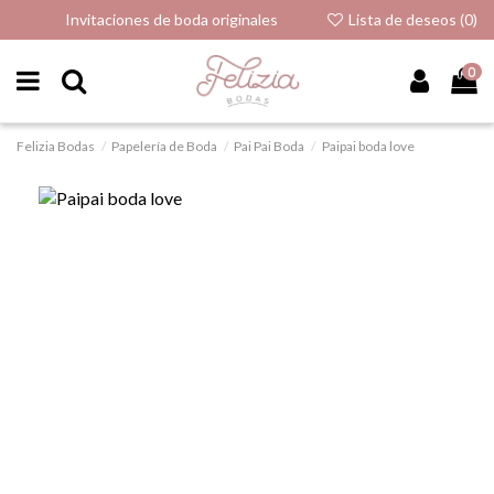
Invitaciones de boda originales
Lista de deseos (
0
)
0
Felizia Bodas
Papelería de Boda
Pai Pai Boda
Paipai boda love