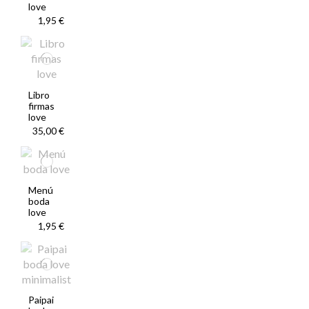
love
1,95 €
Libro
firmas
love
35,00 €
Menú
boda
love
1,95 €
Paipai