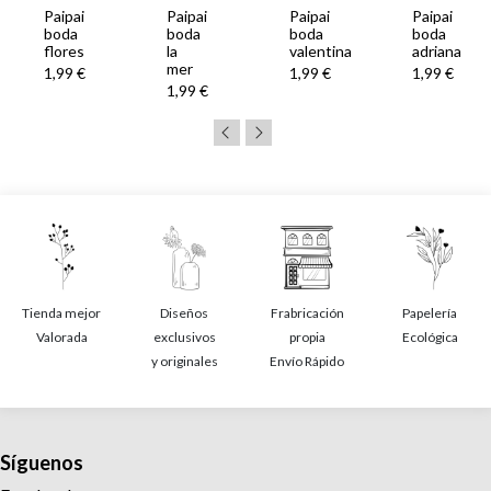
Paipai
Paipai
Paipai
Paipai
boda
boda
boda
boda
flores
la
valentina
adriana
mer
1,99 €
1,99 €
1,99 €
1,99 €
Tienda mejor
Diseños
Frabricación
Papelería
Valorada
exclusivos
propia
Ecológica
y originales
Envío Rápido
Síguenos