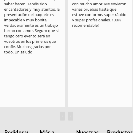
saber hacer. Habéis sido 
con mucho amor. Me enviaron 
encantadores y muy atentos, la 
varias pruebas hasta que 
presentación del paquete es 
estuve conforme, super rápido 
impecable y muy bonita, 
y super profesionales. 100% 
verdaderamente es un trabajo 
recomendable!
hecho con amor. Seguro que si 
tengo otro evento será en 
vosotros en los primeros que 
confíe. Muchas gracias por 
todo. Un saludo
‹
›
Pedidos y
Más a
Nuestras
Productos