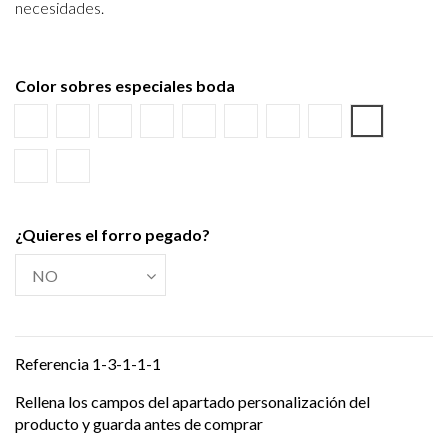
necesidades.
Color sobres especiales boda
Blanco
Verjurado blanco
Ecológico hueso
Azul Marino
Textura Kraft
Negro
Burdeos
Verde wasabi
Amarillo al
Verde Olivo
Verjurado crema
¿Quieres el forro pegado?
Referencia
1-3-1-1-1
Rellena los campos del apartado personalización del
producto y guarda antes de comprar