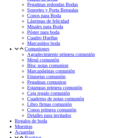
Pegatinas redondas Bodas
Soportes y Porta Bengalas
Conos para Boda
Lágrimas de felicidad
Misales para Boda
Póster para boda
Cuadro Huellas
Marcasitios boda
Comuniones
Agradecimiento primera comunión
Menú comunión
Bloc notas comunion
Marcapáginas comunión
Etiquetas comunión
Pegatinas comunion
Estampas primera comunión
Caja regalo comunión
Cuaderno de notas comunión
Libro firmas comunión
Conos primera comunión
Detalles para invitados
Regalos de boda
Muestras
Acuarelas
Bautizos