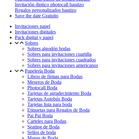
Invitación diptico photocall bautizo
Regalos personalizados bautizo
Save the date Gratuito
Invitaciones papel
Invitaciones digitales
Pack digital y papel
Sobres
Sobres algodón bodas
Sobres para invitaciones cuartilla
Sobres para invitaciones cuadrados
Sobres para invitaciones americanos
Papelería Boda
Libros de firmas para Bodas
Meseros de Boda
Photocall Boda
Tarjetas de agradecimiento Boda
Tarjetas Autobús Boda
Tarjetas lista para boda
Etiquetas para Regalos de Boda
Pai Pai Boda
Carteles para Bodas
Seating de Boda
Sellos de boda
Mapas de Boda